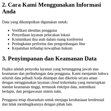
2. Cara Kami Menggunakan Informasi
Anda
Data yang dikumpulkan digunakan untuk:
Verifikasi identitas pengguna
Penyediaan layanan pelacakan lokasi
Komunikasi dua arah dalam ruang konferensi
Peningkatan performa dan pengembangan fitur
Kepatuhan terhadap kewajiban hukum
3. Penyimpanan dan Keamanan Data
Hajiku adalah penyedia layanan yang bertanggung jawab atas
keamanan dan perlindungan data pengguna. Kami menjamin bahwa
seluruh data pribadi Anda disimpan dan dikelola secara aman
dengan menggunakan layanan cloud terkemuka yang menerapkan
standar keamanan tinggi, termasuk enkripsi data, autentikasi
berlapis, dan pengawasan sistem rutin.
Pengguna tetap disarankan untuk menjaga kerahasiaan kredensial
dan tidak membagikannya dengan pihak lain.